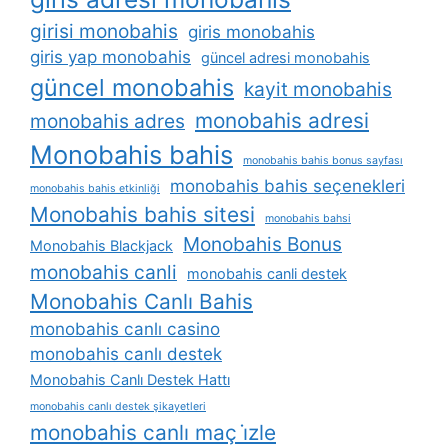
girisi monobahis
giris monobahis
giris yap monobahis
güncel adresi monobahis
güncel monobahis
kayit monobahis
monobahis adresi
monobahis adres
Monobahis bahis
monobahis bahis bonus sayfası
monobahis bahis seçenekleri
monobahis bahis etkinliği
Monobahis bahis sitesi
monobahis bahsi
Monobahis Bonus
Monobahis Blackjack
monobahis canli
monobahis canli destek
Monobahis Canlı Bahis
monobahis canlı casino
monobahis canlı destek
Monobahis Canlı Destek Hattı
monobahis canlı destek şikayetleri
monobahis canlı maç i̇zle