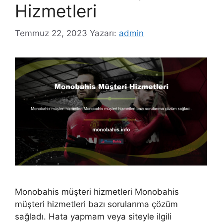
Hizmetleri
Temmuz 22, 2023
Yazarı:
admin
Monobahis müşteri hizmetleri Monobahis
müşteri hizmetleri bazı sorularıma çözüm
sağladı. Hata yapmam veya siteyle ilgili