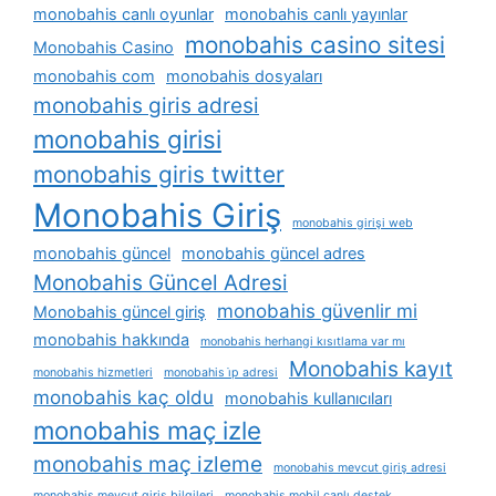
monobahis canlı oyunlar
monobahis canlı yayınlar
monobahis casino sitesi
Monobahis Casino
monobahis com
monobahis dosyaları
monobahis giris adresi
monobahis girisi
monobahis giris twitter
Monobahis Giriş
monobahis girişi web
monobahis güncel
monobahis güncel adres
Monobahis Güncel Adresi
monobahis güvenlir mi
Monobahis güncel giriş
monobahis hakkında
monobahis herhangi kısıtlama var mı
Monobahis kayıt
monobahis hizmetleri
monobahis i̇p adresi
monobahis kaç oldu
monobahis kullanıcıları
monobahis maç izle
monobahis maç izleme
monobahis mevcut giriş adresi
monobahis mevcut giriş bilgileri
monobahis mobil canlı destek