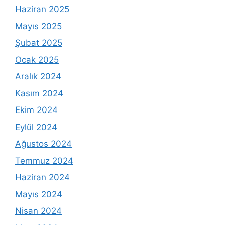
Haziran 2025
Mayıs 2025
Şubat 2025
Ocak 2025
Aralık 2024
Kasım 2024
Ekim 2024
Eylül 2024
Ağustos 2024
Temmuz 2024
Haziran 2024
Mayıs 2024
Nisan 2024