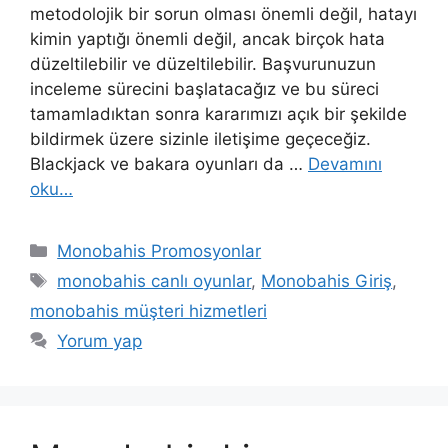
metodolojik bir sorun olması önemli değil, hatayı
kimin yaptığı önemli değil, ancak birçok hata
düzeltilebilir ve düzeltilebilir. Başvurunuzun
inceleme sürecini başlatacağız ve bu süreci
tamamladıktan sonra kararımızı açık bir şekilde
bildirmek üzere sizinle iletişime geçeceğiz.
Blackjack ve bakara oyunları da …
Devamını
oku…
Kategoriler
Monobahis Promosyonlar
Etiketler
monobahis canlı oyunlar
,
Monobahis Giriş
,
monobahis müşteri hizmetleri
Yorum yap