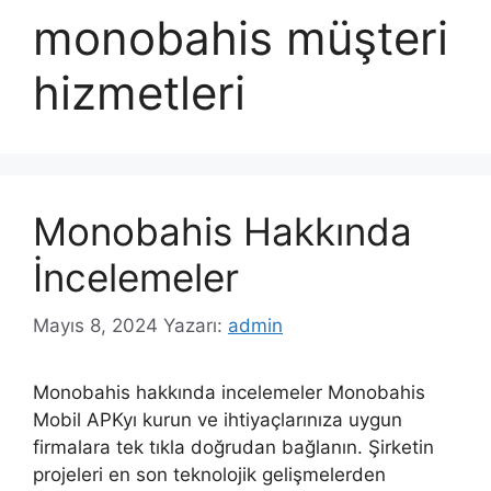
monobahis müşteri
hizmetleri
Monobahis Hakkında
İncelemeler
Mayıs 8, 2024
Yazarı:
admin
Monobahis hakkında incelemeler Monobahis
Mobil APKyı kurun ve ihtiyaçlarınıza uygun
firmalara tek tıkla doğrudan bağlanın. Şirketin
projeleri en son teknolojik gelişmelerden