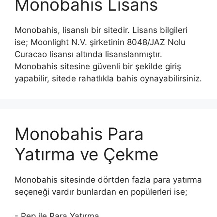
Monobahis Lisans
Monobahis, lisanslı bir sitedir. Lisans bilgileri
ise; Moonlight N.V. şirketinin 8048/JAZ Nolu
Curacao lisansı altında lisanslanmıştır.
Monobahis sitesine güvenli bir şekilde giriş
yapabilir, sitede rahatlıkla bahis oynayabilirsiniz.
Monobahis Para
Yatırma ve Çekme
Monobahis sitesinde dörtden fazla para yatırma
seçeneği vardır bunlardan en popülerleri ise;
- Pep ile Para Yatırma