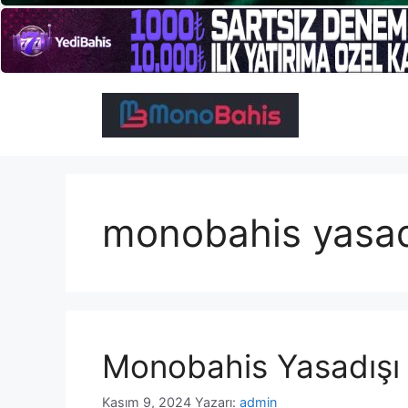
İçeriğe
atla
monobahis yasadı
Monobahis Yasadışı 
Kasım 9, 2024
Yazarı:
admin