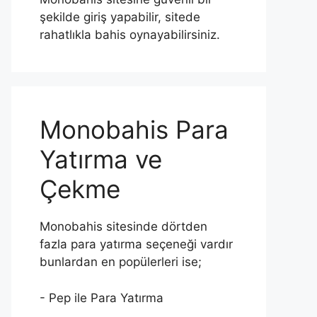
şekilde giriş yapabilir, sitede
rahatlıkla bahis oynayabilirsiniz.
Monobahis Para
Yatırma ve
Çekme
Monobahis sitesinde dörtden
fazla para yatırma seçeneği vardır
bunlardan en popülerleri ise;
- Pep ile Para Yatırma