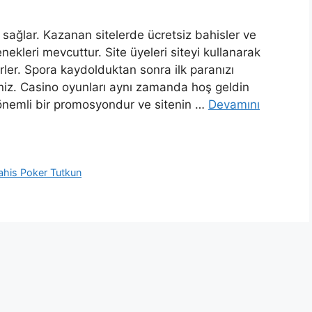
ı sağlar. Kazanan sitelerde ücretsiz bahisler ve
ekleri mevcuttur. Site üyeleri siteyi kullanarak
er. Spora kaydolduktan sonra ilk paranızı
iniz. Casino oyunları aynı zamanda hoş geldin
önemli bir promosyondur ve sitenin …
Devamını
his Poker Tutkun