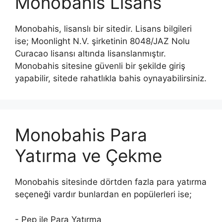
Monobahis Lisans
Monobahis, lisanslı bir sitedir. Lisans bilgileri
ise; Moonlight N.V. şirketinin 8048/JAZ Nolu
Curacao lisansı altında lisanslanmıştır.
Monobahis sitesine güvenli bir şekilde giriş
yapabilir, sitede rahatlıkla bahis oynayabilirsiniz.
Monobahis Para
Yatırma ve Çekme
Monobahis sitesinde dörtden fazla para yatırma
seçeneği vardır bunlardan en popülerleri ise;
- Pep ile Para Yatırma