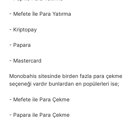
- Mefete İle Para Yatırma
- Kriptopay
- Papara
- Mastercard
Monobahis sitesinde birden fazla para çekme
seçeneği vardır bunlardan en popülerleri ise;
- Mefete ile Para Çekme
- Papara ile Para Çekme