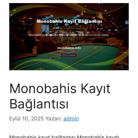
Monobahis Kayıt
Bağlantısı
Eylül 10, 2025
Yazarı:
admin
Monobahis kayıt bağlantısı Monobahis kaydı