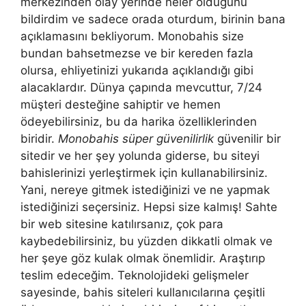
merkezinden olay yerinde neler olduğunu
bildirdim ve sadece orada oturdum, birinin bana
açıklamasını bekliyorum. Monobahis size
bundan bahsetmezse ve bir kereden fazla
olursa, ehliyetinizi yukarıda açıklandığı gibi
alacaklardır. Dünya çapında mevcuttur, 7/24
müşteri desteğine sahiptir ve hemen
ödeyebilirsiniz, bu da harika özelliklerinden
biridir.
Monobahis süper güvenilirlik
güvenilir bir
sitedir ve her şey yolunda giderse, bu siteyi
bahislerinizi yerleştirmek için kullanabilirsiniz.
Yani, nereye gitmek istediğinizi ve ne yapmak
istediğinizi seçersiniz. Hepsi size kalmış! Sahte
bir web sitesine katılırsanız, çok para
kaybedebilirsiniz, bu yüzden dikkatli olmak ve
her şeye göz kulak olmak önemlidir. Araştırıp
teslim edeceğim. Teknolojideki gelişmeler
sayesinde, bahis siteleri kullanıcılarına çeşitli