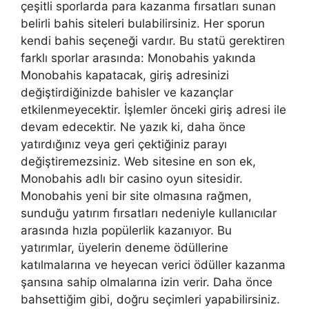
çeşitli sporlarda para kazanma fırsatları sunan
belirli bahis siteleri bulabilirsiniz. Her sporun
kendi bahis seçeneği vardır. Bu statü gerektiren
farklı sporlar arasında: Monobahis yakında
Monobahis kapatacak, giriş adresinizi
değiştirdiğinizde bahisler ve kazançlar
etkilenmeyecektir. İşlemler önceki giriş adresi ile
devam edecektir. Ne yazık ki, daha önce
yatırdığınız veya geri çektiğiniz parayı
değiştiremezsiniz. Web sitesine en son ek,
Monobahis adlı bir casino oyun sitesidir.
Monobahis yeni bir site olmasına rağmen,
sunduğu yatırım fırsatları nedeniyle kullanıcılar
arasında hızla popülerlik kazanıyor. Bu
yatırımlar, üyelerin deneme ödüllerine
katılmalarına ve heyecan verici ödüller kazanma
şansına sahip olmalarına izin verir. Daha önce
bahsettiğim gibi, doğru seçimleri yapabilirsiniz.