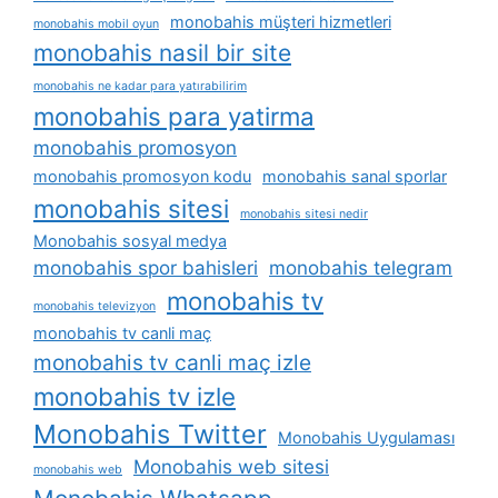
monobahis müşteri hizmetleri
monobahis mobil oyun
monobahis nasil bir site
monobahis ne kadar para yatırabilirim
monobahis para yatirma
monobahis promosyon
monobahis promosyon kodu
monobahis sanal sporlar
monobahis sitesi
monobahis sitesi nedir
Monobahis sosyal medya
monobahis spor bahisleri
monobahis telegram
monobahis tv
monobahis televizyon
monobahis tv canli maç
monobahis tv canli maç izle
monobahis tv izle
Monobahis Twitter
Monobahis Uygulaması
Monobahis web sitesi
monobahis web