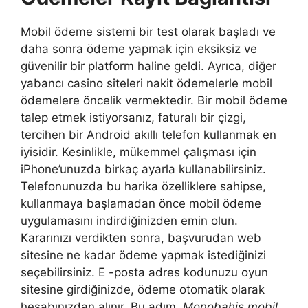
Mobil ödeme sistemi bir test olarak başladı ve
daha sonra ödeme yapmak için eksiksiz ve
güvenilir bir platform haline geldi. Ayrıca, diğer
yabancı casino siteleri nakit ödemelerle mobil
ödemelere öncelik vermektedir. Bir mobil ödeme
talep etmek istiyorsanız, faturalı bir çizgi,
tercihen bir Android akıllı telefon kullanmak en
iyisidir. Kesinlikle, mükemmel çalışması için
iPhone’unuzda birkaç ayarla kullanabilirsiniz.
Telefonunuzda bu harika özelliklere sahipse,
kullanmaya başlamadan önce mobil ödeme
uygulamasını indirdiğinizden emin olun.
Kararınızı verdikten sonra, başvurudan web
sitesine ne kadar ödeme yapmak istediğinizi
seçebilirsiniz. E -posta adres kodunuzu oyun
sitesine girdiğinizde, ödeme otomatik olarak
hesabınızdan alınır. Bu adım,
Monobahis mobil