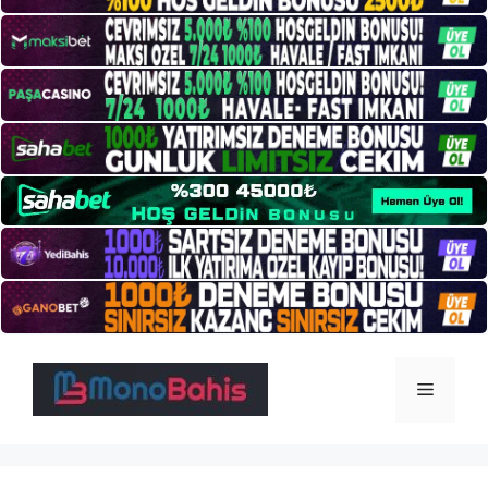
İçeriğe
atla
Menü