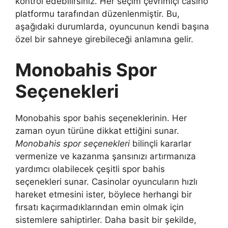
kontrol edebilirsiniz. Her seçim çevrimiçi casino
platformu tarafından düzenlenmiştir. Bu,
aşağıdaki durumlarda, oyuncunun kendi başına
özel bir sahneye girebileceği anlamına gelir.
Monobahis Spor
Seçenekleri
Monobahis spor bahis seçeneklerinin. Her
zaman oyun türüne dikkat ettiğini sunar.
Monobahis spor seçenekleri
bilinçli kararlar
vermenize ve kazanma şansınızı artırmanıza
yardımcı olabilecek çeşitli spor bahis
seçenekleri sunar. Casinolar oyuncuların hızlı
hareket etmesini ister, böylece herhangi bir
fırsatı kaçırmadıklarından emin olmak için
sistemlere sahiptirler. Daha basit bir şekilde,