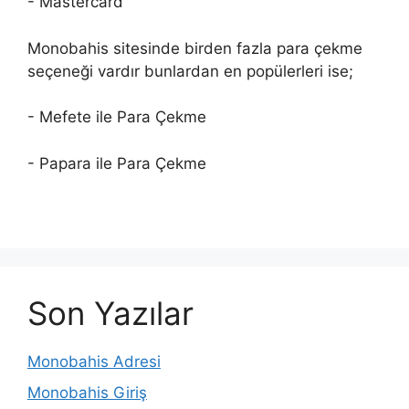
- Mastercard
Monobahis sitesinde birden fazla para çekme
seçeneği vardır bunlardan en popülerleri ise;
- Mefete ile Para Çekme
- Papara ile Para Çekme
Son Yazılar
Monobahis Adresi
Monobahis Giriş