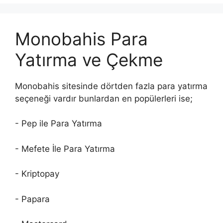
Monobahis Para
Yatırma ve Çekme
Monobahis sitesinde dörtden fazla para yatırma
seçeneği vardır bunlardan en popülerleri ise;
- Pep ile Para Yatırma
- Mefete İle Para Yatırma
- Kriptopay
- Papara