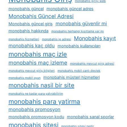
monobahis girişi web
monobahis güncel
monobahis güncel adres
Monobahis Güncel Adresi
monobahis güvenlir mi
Monobahis güncel giriş
monobahis hakkında
monobahis herhangi kısıtlama var mı
Monobahis kayıt
monobahis hizmetleri
monobahis i̇p adresi
monobahis kaç oldu
monobahis kullanıcıları
monobahis maç izle
monobahis maç izleme
monobahis mevcut giriş adresi
monobahis mevcut giriş bilgileri
monobahis mobil canlı destek
monobahis müşteri hizmetleri
monobahis mobil oyun
monobahis nasil bir site
monobahis ne kadar para yatırabilirim
monobahis para yatirma
monobahis promosyon
monobahis promosyon kodu
monobahis sanal sporlar
monobahis sitesi
monobahis sitesi nedir