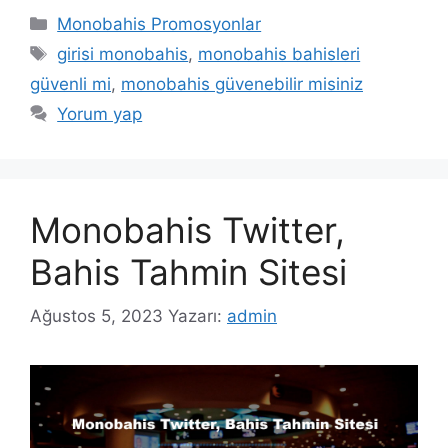
Kategoriler
Monobahis Promosyonlar
Etiketler
girisi monobahis
,
monobahis bahisleri
güvenli mi
,
monobahis güvenebilir misiniz
Yorum yap
Monobahis Twitter,
Bahis Tahmin Sitesi
Ağustos 5, 2023
Yazarı:
admin