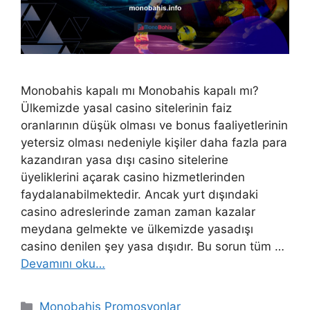
Monobahis kapalı mı Monobahis kapalı mı?
Ülkemizde yasal casino sitelerinin faiz
oranlarının düşük olması ve bonus faaliyetlerinin
yetersiz olması nedeniyle kişiler daha fazla para
kazandıran yasa dışı casino sitelerine
üyeliklerini açarak casino hizmetlerinden
faydalanabilmektedir. Ancak yurt dışındaki
casino adreslerinde zaman zaman kazalar
meydana gelmekte ve ülkemizde yasadışı
casino denilen şey yasa dışıdır. Bu sorun tüm …
Devamını oku…
Kategoriler
Monobahis Promosyonlar