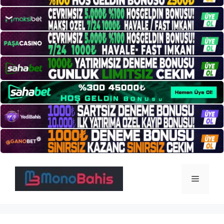
İçeriğe
atla
Menü