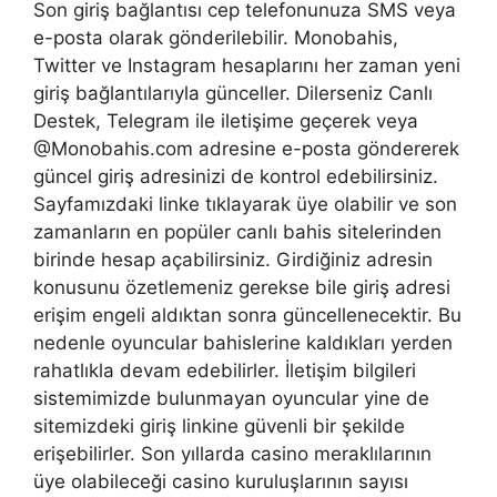
Son giriş bağlantısı cep telefonunuza SMS veya
e-posta olarak gönderilebilir. Monobahis,
Twitter ve Instagram hesaplarını her zaman yeni
giriş bağlantılarıyla günceller. Dilerseniz Canlı
Destek, Telegram ile iletişime geçerek veya
@Monobahis.com adresine e-posta göndererek
güncel giriş adresinizi de kontrol edebilirsiniz.
Sayfamızdaki linke tıklayarak üye olabilir ve son
zamanların en popüler canlı bahis sitelerinden
birinde hesap açabilirsiniz. Girdiğiniz adresin
konusunu özetlemeniz gerekse bile giriş adresi
erişim engeli aldıktan sonra güncellenecektir. Bu
nedenle oyuncular bahislerine kaldıkları yerden
rahatlıkla devam edebilirler. İletişim bilgileri
sistemimizde bulunmayan oyuncular yine de
sitemizdeki giriş linkine güvenli bir şekilde
erişebilirler. Son yıllarda casino meraklılarının
üye olabileceği casino kuruluşlarının sayısı