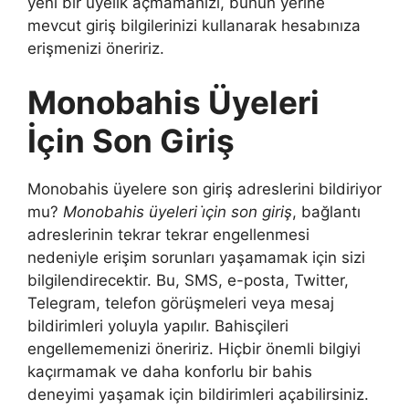
yeni bir üyelik açmamanızı, bunun yerine
mevcut giriş bilgilerinizi kullanarak hesabınıza
erişmenizi öneririz.
Monobahis Üyeleri
İçin Son Giriş
Monobahis üyelere son giriş adreslerini bildiriyor
mu?
Monobahis üyeleri i̇çin son giriş
, bağlantı
adreslerinin tekrar tekrar engellenmesi
nedeniyle erişim sorunları yaşamamak için sizi
bilgilendirecektir. Bu, SMS, e-posta, Twitter,
Telegram, telefon görüşmeleri veya mesaj
bildirimleri yoluyla yapılır. Bahisçileri
engellememenizi öneririz. Hiçbir önemli bilgiyi
kaçırmamak ve daha konforlu bir bahis
deneyimi yaşamak için bildirimleri açabilirsiniz.