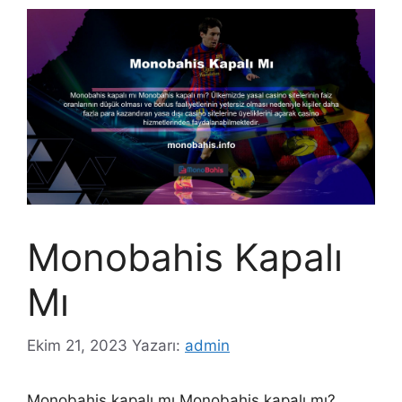
Monobahis Kapalı
Mı
Ekim 21, 2023
Yazarı:
admin
Monobahis kapalı mı Monobahis kapalı mı?