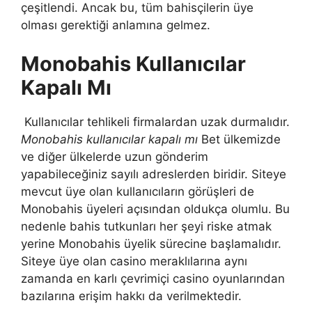
çeşitlendi. Ancak bu, tüm bahisçilerin üye
olması gerektiği anlamına gelmez.
Monobahis Kullanıcılar
Kapalı Mı
Kullanıcılar tehlikeli firmalardan uzak durmalıdır.
Monobahis kullanıcılar kapalı mı
Bet ülkemizde
ve diğer ülkelerde uzun gönderim
yapabileceğiniz sayılı adreslerden biridir. Siteye
mevcut üye olan kullanıcıların görüşleri de
Monobahis üyeleri açısından oldukça olumlu. Bu
nedenle bahis tutkunları her şeyi riske atmak
yerine Monobahis üyelik sürecine başlamalıdır.
Siteye üye olan casino meraklılarına aynı
zamanda en karlı çevrimiçi casino oyunlarından
bazılarına erişim hakkı da verilmektedir.