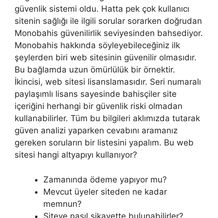
güvenlik sistemi oldu. Hatta pek çok kullanıcı
sitenin sağlığı ile ilgili sorular sorarken doğrudan
Monobahis güvenilirlik seviyesinden bahsediyor.
Monobahis hakkında söyleyebileceğiniz ilk
şeylerden biri web sitesinin güvenilir olmasıdır.
Bu bağlamda uzun ömürlülük bir örnektir.
İkincisi, web sitesi lisanslamasıdır. Seri numaralı
paylaşımlı lisans sayesinde bahisçiler site
içeriğini herhangi bir güvenlik riski olmadan
kullanabilirler. Tüm bu bilgileri aklımızda tutarak
güven analizi yaparken cevabını aramanız
gereken soruların bir listesini yapalım. Bu web
sitesi hangi altyapıyı kullanıyor?
Zamanında ödeme yapıyor mu?
Mevcut üyeler siteden ne kadar
memnun?
Siteye nasıl şikayette bulunabilirler?