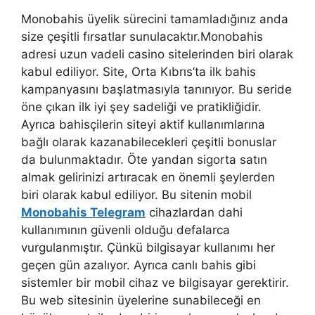
Monobahis üyelik sürecini tamamladığınız anda
size çeşitli fırsatlar sunulacaktır.Monobahis
adresi uzun vadeli casino sitelerinden biri olarak
kabul ediliyor. Site, Orta Kıbrıs’ta ilk bahis
kampanyasını başlatmasıyla tanınıyor. Bu seride
öne çıkan ilk iyi şey sadeliği ve pratikliğidir.
Ayrıca bahisçilerin siteyi aktif kullanımlarına
bağlı olarak kazanabilecekleri çeşitli bonuslar
da bulunmaktadır. Öte yandan sigorta satın
almak gelirinizi artıracak en önemli şeylerden
biri olarak kabul ediliyor. Bu sitenin mobil
Monobahis Telegram
cihazlardan dahi
kullanımının güvenli olduğu defalarca
vurgulanmıştır. Çünkü bilgisayar kullanımı her
geçen gün azalıyor. Ayrıca canlı bahis gibi
sistemler bir mobil cihaz ve bilgisayar gerektirir.
Bu web sitesinin üyelerine sunabileceği en