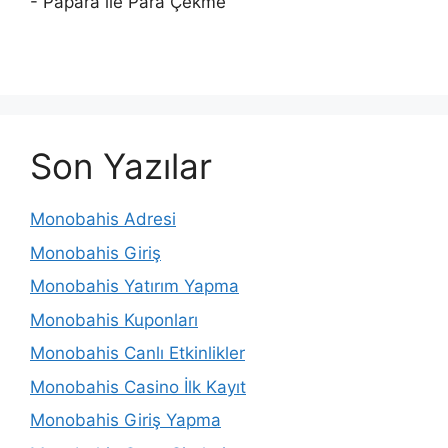
- Papara ile Para Çekme
Son Yazılar
Monobahis Adresi
Monobahis Giriş
Monobahis Yatırım Yapma
Monobahis Kuponları
Monobahis Canlı Etkinlikler
Monobahis Casino İlk Kayıt
Monobahis Giriş Yapma