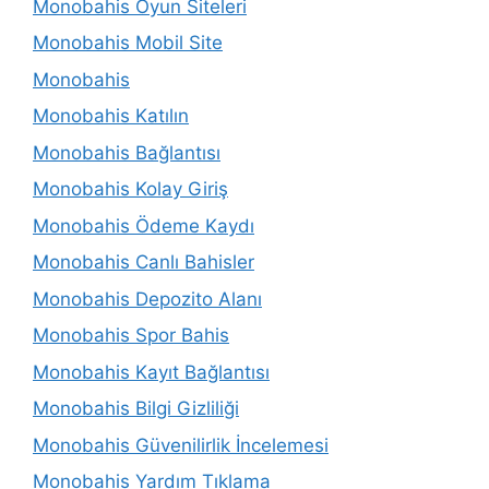
Monobahis Oyun Siteleri
Monobahis Mobil Site
Monobahis
Monobahis Katılın
Monobahis Bağlantısı
Monobahis Kolay Giriş
Monobahis Ödeme Kaydı
Monobahis Canlı Bahisler
Monobahis Depozito Alanı
Monobahis Spor Bahis
Monobahis Kayıt Bağlantısı
Monobahis Bilgi Gizliliği
Monobahis Güvenilirlik İncelemesi
Monobahis Yardım Tıklama