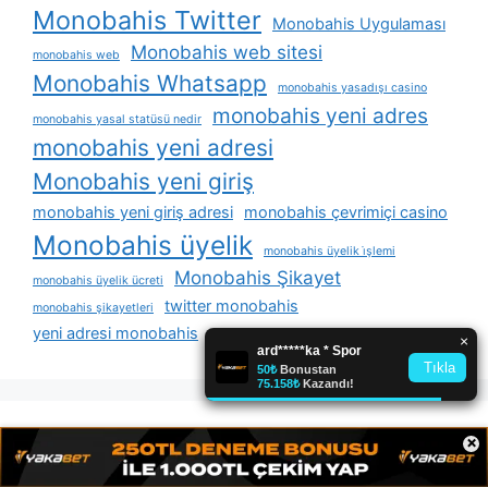
Monobahis Twitter
Monobahis Uygulaması
Monobahis web sitesi
monobahis web
Monobahis Whatsapp
monobahis yasadışı casino
monobahis yeni adres
monobahis yasal statüsü nedir
monobahis yeni adresi
Monobahis yeni giriş
monobahis yeni giriş adresi
monobahis çevrimiçi casino
Monobahis üyelik
monobahis üyelik i̇şlemi
Monobahis Şikayet
monobahis üyelik ücreti
twitter monobahis
monobahis şikayetleri
yeni adresi monobahis
şikayetler monobahis mobil
×
Arşivler