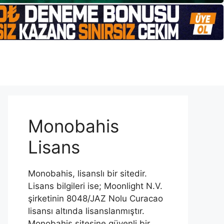
Monobahis
Lisans
Monobahis, lisanslı bir sitedir.
Lisans bilgileri ise; Moonlight N.V.
şirketinin 8048/JAZ Nolu Curacao
lisansı altında lisanslanmıştır.
Monobahis sitesine güvenli bir