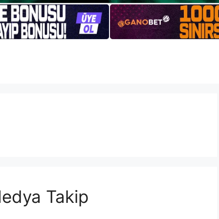
edya Takip