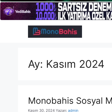
İçeriğe
atla
Ay:
Kasım 2024
Monobahis Sosyal M
Kasım 30, 2024
Yazarı:
admin