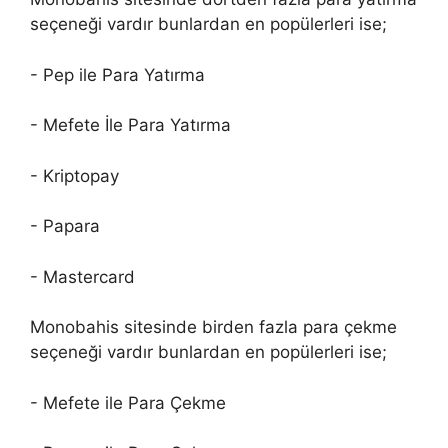
seçeneği vardır bunlardan en popülerleri ise;
- Pep ile Para Yatırma
- Mefete İle Para Yatırma
- Kriptopay
- Papara
- Mastercard
Monobahis sitesinde birden fazla para çekme
seçeneği vardır bunlardan en popülerleri ise;
- Mefete ile Para Çekme