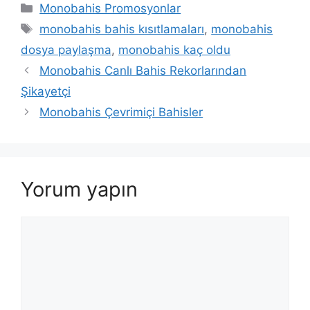
Kategoriler
Monobahis Promosyonlar
Etiketler
monobahis bahis kısıtlamaları
,
monobahis
dosya paylaşma
,
monobahis kaç oldu
Monobahis Canlı Bahis Rekorlarından
Şikayetçi
Monobahis Çevrimiçi Bahisler
Yorum yapın
Yorum