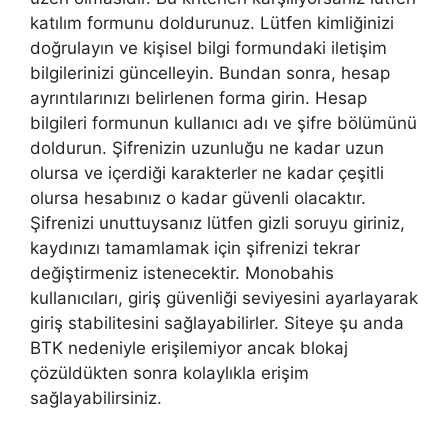
katılım formunu doldurunuz. Lütfen kimliğinizi
doğrulayın ve kişisel bilgi formundaki iletişim
bilgilerinizi güncelleyin. Bundan sonra, hesap
ayrıntılarınızı belirlenen forma girin. Hesap
bilgileri formunun kullanıcı adı ve şifre bölümünü
doldurun. Şifrenizin uzunluğu ne kadar uzun
olursa ve içerdiği karakterler ne kadar çeşitli
olursa hesabınız o kadar güvenli olacaktır.
Şifrenizi unuttuysanız lütfen gizli soruyu giriniz,
kaydınızı tamamlamak için şifrenizi tekrar
değiştirmeniz istenecektir. Monobahis
kullanıcıları, giriş güvenliği seviyesini ayarlayarak
giriş stabilitesini sağlayabilirler. Siteye şu anda
BTK nedeniyle erişilemiyor ancak blokaj
çözüldükten sonra kolaylıkla erişim
sağlayabilirsiniz.