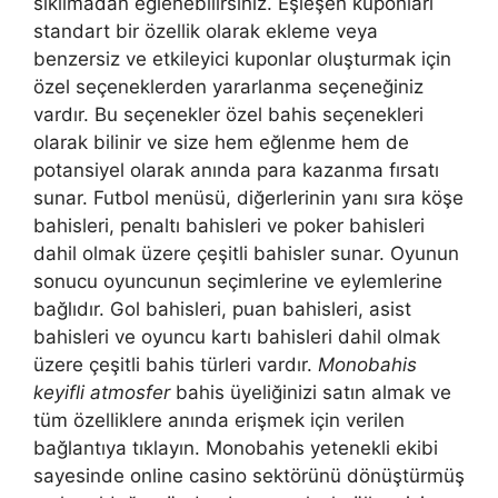
sıkılmadan eğlenebilirsiniz. Eşleşen kuponları
standart bir özellik olarak ekleme veya
benzersiz ve etkileyici kuponlar oluşturmak için
özel seçeneklerden yararlanma seçeneğiniz
vardır. Bu seçenekler özel bahis seçenekleri
olarak bilinir ve size hem eğlenme hem de
potansiyel olarak anında para kazanma fırsatı
sunar. Futbol menüsü, diğerlerinin yanı sıra köşe
bahisleri, penaltı bahisleri ve poker bahisleri
dahil olmak üzere çeşitli bahisler sunar. Oyunun
sonucu oyuncunun seçimlerine ve eylemlerine
bağlıdır. Gol bahisleri, puan bahisleri, asist
bahisleri ve oyuncu kartı bahisleri dahil olmak
üzere çeşitli bahis türleri vardır.
Monobahis
keyifli atmosfer
bahis üyeliğinizi satın almak ve
tüm özelliklere anında erişmek için verilen
bağlantıya tıklayın. Monobahis yetenekli ekibi
sayesinde online casino sektörünü dönüştürmüş