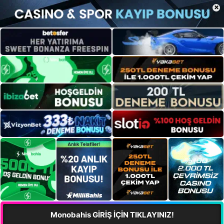
×
Monobahis GİRİŞ İÇİN TIKLAYINIZ!