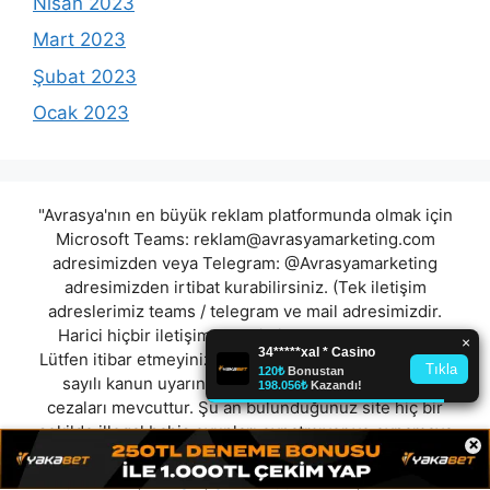
Nisan 2023
Mart 2023
Şubat 2023
Ocak 2023
"Avrasya'nın en büyük reklam platformunda olmak için
Microsoft Teams:
reklam@avrasyamarketing.com
adresimizden veya Telegram: @Avrasyamarketing
adresimizden irtibat kurabilirsiniz. (Tek iletişim
adreslerimiz teams / telegram ve mail adresimizdir.
Harici hiçbir iletişim adresimiz bulunmamaktadır.
Lütfen itibar etmeyiniz.) Türkiye yasalarına göre 7258
sayılı kanun uyarınca yasa dışı bahis oynamanın
cezaları mevcuttur. Şu an bulunduğunuz site hiç bir
şekilde illegal bahis oyunları oynatmıyor ve oynamaya
×
aracı olmuyordur.
spinco
|
luvibet
|
betunlim
|
byslot
|
depositwin
|
bahigo
|
grandsapphirebet
|
jokerbet-
"