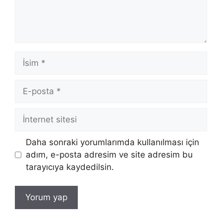
İsim
E-
posta
İnternet
sitesi
Daha sonraki yorumlarımda kullanılması için
adım, e-posta adresim ve site adresim bu
tarayıcıya kaydedilsin.