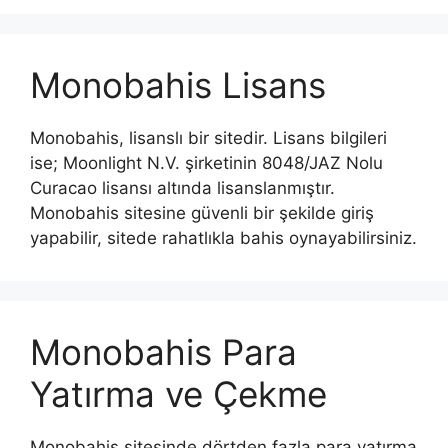
Monobahis Lisans
Monobahis, lisanslı bir sitedir. Lisans bilgileri
ise; Moonlight N.V. şirketinin 8048/JAZ Nolu
Curacao lisansı altında lisanslanmıştır.
Monobahis sitesine güvenli bir şekilde giriş
yapabilir, sitede rahatlıkla bahis oynayabilirsiniz.
Monobahis Para
Yatırma ve Çekme
Monobahis sitesinde dörtden fazla para yatırma