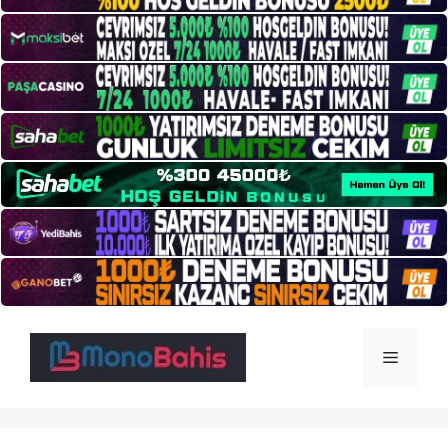
İçeriğe
atla
Menü