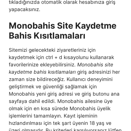
tıkladığınızda otomatik olarak hesabınıza giriş
yapacaksınız.
Monobahis Site Kaydetme
Bahis Kısıtlamaları
Sitemizi gelecekteki ziyaretleriniz için
kaydetmek için ctrl + d kısayolunu kullanarak
favorilerinize ekleyebilirsiniz.
Monobahis site
kaydetme bahis kısıtlamaları
giriş adresinizi her
zaman size bildireceğiz. Kullanıcı deneyimini
geliştirmek ve güvenliği sağlamak için
Monobahis yeni giriş adresi ve giriş butonu ana
sayfaya dahil edildi. Monobahis ailesine üye
olmak için en kısa sürede Monobahis üyelik
işlemlerini tamamlayın. Kayıt işleminin
hızlandırılması için tek şart üyenin 18 yaş ve
üzeri olmasıdır. Bu kriterleri karşılıyorsanız lütfen