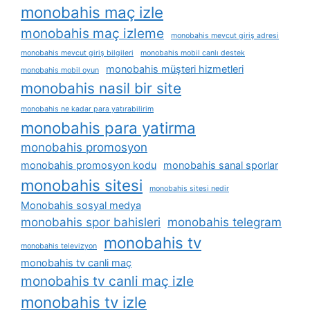
monobahis maç izle
monobahis maç izleme
monobahis mevcut giriş adresi
monobahis mevcut giriş bilgileri
monobahis mobil canlı destek
monobahis müşteri hizmetleri
monobahis mobil oyun
monobahis nasil bir site
monobahis ne kadar para yatırabilirim
monobahis para yatirma
monobahis promosyon
monobahis promosyon kodu
monobahis sanal sporlar
monobahis sitesi
monobahis sitesi nedir
Monobahis sosyal medya
monobahis spor bahisleri
monobahis telegram
monobahis tv
monobahis televizyon
monobahis tv canli maç
monobahis tv canli maç izle
monobahis tv izle