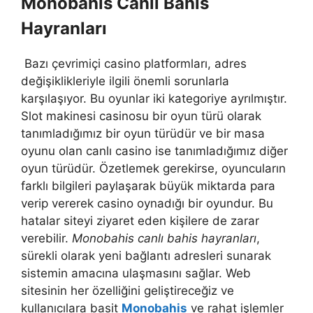
Monobahis Canlı Bahis
Hayranları
Bazı çevrimiçi casino platformları, adres
değişiklikleriyle ilgili önemli sorunlarla
karşılaşıyor. Bu oyunlar iki kategoriye ayrılmıştır.
Slot makinesi casinosu bir oyun türü olarak
tanımladığımız bir oyun türüdür ve bir masa
oyunu olan canlı casino ise tanımladığımız diğer
oyun türüdür. Özetlemek gerekirse, oyuncuların
farklı bilgileri paylaşarak büyük miktarda para
verip vererek casino oynadığı bir oyundur. Bu
hatalar siteyi ziyaret eden kişilere de zarar
verebilir.
Monobahis canlı bahis hayranları
,
sürekli olarak yeni bağlantı adresleri sunarak
sistemin amacına ulaşmasını sağlar. Web
sitesinin her özelliğini geliştireceğiz ve
kullanıcılara basit
Monobahis
ve rahat işlemler