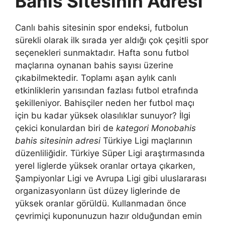
Bahis Sitesinin Adresi
Canlı bahis sitesinin spor endeksi, futbolun
sürekli olarak ilk sırada yer aldığı çok çeşitli spor
seçenekleri sunmaktadır. Hafta sonu futbol
maçlarına oynanan bahis sayısı üzerine
çıkabilmektedir. Toplamı aşan aylık canlı
etkinliklerin yarısından fazlası futbol etrafında
şekilleniyor. Bahisçiler neden her futbol maçı
için bu kadar yüksek olasılıklar sunuyor? İlgi
çekici konulardan biri de
kategori Monobahis
bahis sitesinin adresi
Türkiye Ligi maçlarının
düzenliliğidir. Türkiye Süper Ligi araştırmasında
yerel liglerde yüksek oranlar ortaya çıkarken,
Şampiyonlar Ligi ve Avrupa Ligi gibi uluslararası
organizasyonların üst düzey liglerinde de
yüksek oranlar görüldü. Kullanmadan önce
çevrimiçi kuponunuzun hazır olduğundan emin