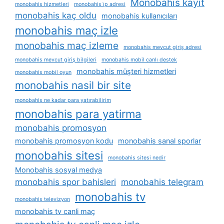
Monobahis kayıt
monobahis hizmetleri
monobahis i̇p adresi
monobahis kaç oldu
monobahis kullanıcıları
monobahis maç izle
monobahis maç izleme
monobahis mevcut giriş adresi
monobahis mevcut giriş bilgileri
monobahis mobil canlı destek
monobahis müşteri hizmetleri
monobahis mobil oyun
monobahis nasil bir site
monobahis ne kadar para yatırabilirim
monobahis para yatirma
monobahis promosyon
monobahis promosyon kodu
monobahis sanal sporlar
monobahis sitesi
monobahis sitesi nedir
Monobahis sosyal medya
monobahis spor bahisleri
monobahis telegram
monobahis tv
monobahis televizyon
monobahis tv canli maç