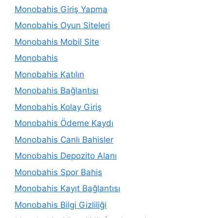
Monobahis Giriş Yapma
Monobahis Oyun Siteleri
Monobahis Mobil Site
Monobahis
Monobahis Katılın
Monobahis Bağlantısı
Monobahis Kolay Giriş
Monobahis Ödeme Kaydı
Monobahis Canlı Bahisler
Monobahis Depozito Alanı
Monobahis Spor Bahis
Monobahis Kayıt Bağlantısı
Monobahis Bilgi Gizliliği