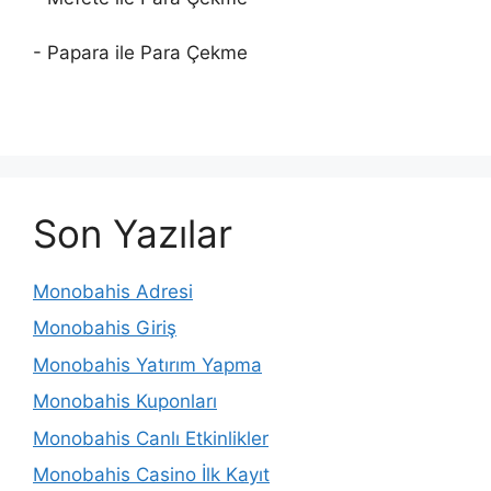
- Papara ile Para Çekme
Son Yazılar
Monobahis Adresi
Monobahis Giriş
Monobahis Yatırım Yapma
Monobahis Kuponları
Monobahis Canlı Etkinlikler
Monobahis Casino İlk Kayıt