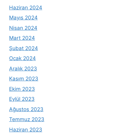
Haziran 2024
Mayıs 2024
Nisan 2024
Mart 2024
Şubat 2024
Ocak 2024
Aralık 2023
Kasım 2023
Ekim 2023
Eylül 2023
Ağustos 2023
Temmuz 2023
Haziran 2023