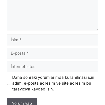
İsim
E-
posta
İnternet
sitesi
Daha sonraki yorumlarımda kullanılması için
adım, e-posta adresim ve site adresim bu
tarayıcıya kaydedilsin.