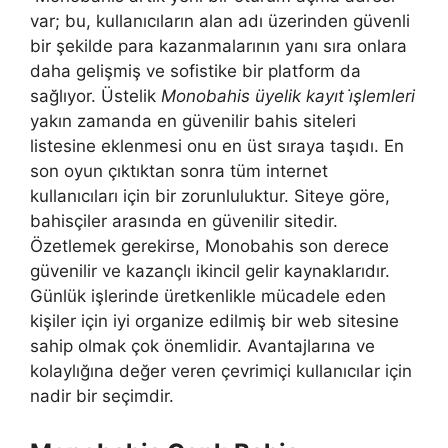
var; bu, kullanıcıların alan adı üzerinden güvenli
bir şekilde para kazanmalarının yanı sıra onlara
daha gelişmiş ve sofistike bir platform da
sağlıyor. Üstelik
Monobahis üyelik kayıt i̇şlemleri
yakın zamanda en güvenilir bahis siteleri
listesine eklenmesi onu en üst sıraya taşıdı. En
son oyun çıktıktan sonra tüm internet
kullanıcıları için bir zorunluluktur. Siteye göre,
bahisçiler arasında en güvenilir sitedir.
Özetlemek gerekirse, Monobahis son derece
güvenilir ve kazançlı ikincil gelir kaynaklarıdır.
Günlük işlerinde üretkenlikle mücadele eden
kişiler için iyi organize edilmiş bir web sitesine
sahip olmak çok önemlidir. Avantajlarına ve
kolaylığına değer veren çevrimiçi kullanıcılar için
nadir bir seçimdir.