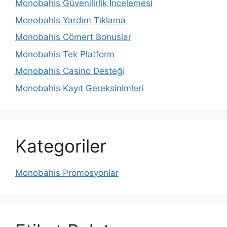
Monobahis Güvenilirlik İncelemesi
Monobahis Yardım Tıklama
Monobahis Cömert Bonuslar
Monobahis Tek Platform
Monobahis Casino Desteği
Monobahis Kayıt Gereksinimleri
Kategoriler
Monobahis Promosyonlar