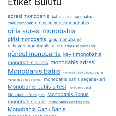
Etiket Bulutu
adresi monobahis
bahis sitesi monobahis
casino sitesi monobahis
canli monobahis
giris adresi monobahis
girisi monobahis
giris monobahis
giris yap monobahis
güncel adresi monobahis
güncel monobahis
kayit monobahis
monobahis adresi
monobahis adres
Monobahis bahis
monobahis bahis bonus sayfası
monobahis bahis seçenekleri
monobahis bahis etkinliği
Monobahis bahis sitesi
monobahis bahsi
Monobahis Bonus
Monobahis Blackjack
monobahis canli
monobahis canli destek
Monobahis Canlı Bahis