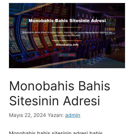
Monobahis Bahis
Sitesinin Adresi
Mayıs 22, 2024
Yazarı:
admin
Monobahis bahis sitesinin adresi bahis