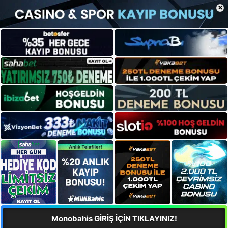
×
Monobahis GİRİŞ İÇİN TIKLAYINIZ!