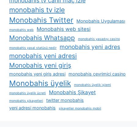
monobahis tv canli maç izle
monobahis tv izle
Monobahis Twitter
Monobahis Uygulaması
Monobahis web sitesi
monobahis web
Monobahis Whatsapp
monobahis yasadışı casino
monobahis yeni adres
monobahis yasal statüsü nedir
monobahis yeni adresi
Monobahis yeni giriş
monobahis yeni giriş adresi
monobahis çevrimiçi casino
Monobahis üyelik
monobahis üyelik i̇şlemi
Monobahis Şikayet
monobahis üyelik ücreti
twitter monobahis
monobahis şikayetleri
yeni adresi monobahis
şikayetler monobahis mobil