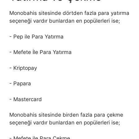
Monobahis sitesinde dörtden fazla para yatırma
seçeneği vardır bunlardan en popülerleri ise;
- Pep ile Para Yatırma
- Mefete İle Para Yatırma
- Kriptopay
- Papara
- Mastercard
Monobahis sitesinde birden fazla para çekme
seçeneği vardır bunlardan en popülerleri ise;
- Mefete ile Para Çekme