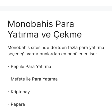
Monobahis Para
Yatırma ve Çekme
Monobahis sitesinde dörtden fazla para yatırma
seçeneği vardır bunlardan en popülerleri ise;
- Pep ile Para Yatırma
- Mefete İle Para Yatırma
- Kriptopay
- Papara