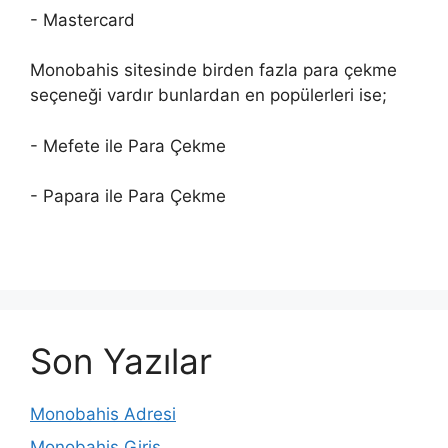
- Mastercard
Monobahis sitesinde birden fazla para çekme
seçeneği vardır bunlardan en popülerleri ise;
- Mefete ile Para Çekme
- Papara ile Para Çekme
Son Yazılar
Monobahis Adresi
Monobahis Giriş