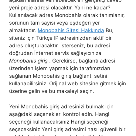
açıklamalarına verilebilecek en gerçekçi cevap
yeni proje adresi olacaktır. Yani ne kadar?
Kullanılacak adres Monobahis olarak tanımlanır,
sorunun tam sayısı veya eşdeğeri yer
almaktadır.
Monobahis Sitesi Hakkında
Bu,
siteniz için Türkçe IP adresinizden aktif bir
adres oluşturacaktır. İsterseniz, bu adresi
doğrudan İnternet servis sağlayıcınıza
Monobahis giriş
. Gerekirse, bağlantı adresi
üzerinden işlem yapmak için tarafımızdan
sağlanan Monobahis giriş bağlantı setini
kullanabilirsiniz. Orijinal web sitesine gitmek için
üzerine gelin ve bu makaleyi seçin.
Yeni Monobahis giriş adresinizi bulmak için
aşağıdaki seçenekleri kontrol edin. Hangi
seçeneği kullanacaksınız Hangi seçeneği
seçeceksiniz Yeni giriş adresimi nasıl güvenli bir