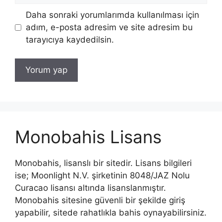
Daha sonraki yorumlarımda kullanılması için
adım, e-posta adresim ve site adresim bu
tarayıcıya kaydedilsin.
Monobahis Lisans
Monobahis, lisanslı bir sitedir. Lisans bilgileri
ise; Moonlight N.V. şirketinin 8048/JAZ Nolu
Curacao lisansı altında lisanslanmıştır.
Monobahis sitesine güvenli bir şekilde giriş
yapabilir, sitede rahatlıkla bahis oynayabilirsiniz.