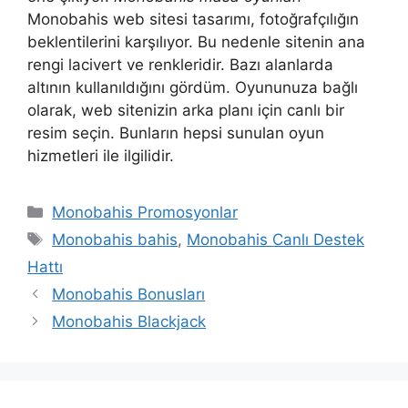
Monobahis web sitesi tasarımı, fotoğrafçılığın
beklentilerini karşılıyor. Bu nedenle sitenin ana
rengi lacivert ve renkleridir. Bazı alanlarda
altının kullanıldığını gördüm. Oyununuza bağlı
olarak, web sitenizin arka planı için canlı bir
resim seçin. Bunların hepsi sunulan oyun
hizmetleri ile ilgilidir.
Kategoriler
Monobahis Promosyonlar
Etiketler
Monobahis bahis
,
Monobahis Canlı Destek
Hattı
Monobahis Bonusları
Monobahis Blackjack