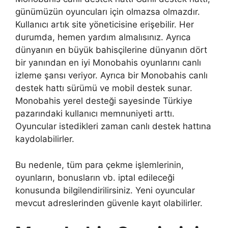
günümüzün oyuncuları için olmazsa olmazdır.
Kullanıcı artık site yöneticisine erişebilir. Her
durumda, hemen yardım almalısınız. Ayrıca
dünyanın en büyük bahisçilerine dünyanın dört
bir yanından en iyi Monobahis oyunlarını canlı
izleme şansı veriyor. Ayrıca bir Monobahis canlı
destek hattı sürümü ve mobil destek sunar.
Monobahis yerel desteği sayesinde Türkiye
pazarındaki kullanıcı memnuniyeti arttı.
Oyuncular istedikleri zaman canlı destek hattına
kaydolabilirler.
Bu nedenle, tüm para çekme işlemlerinin,
oyunların, bonusların vb. iptal edileceği
konusunda bilgilendirilirsiniz. Yeni oyuncular
mevcut adreslerinden güvenle kayıt olabilirler.