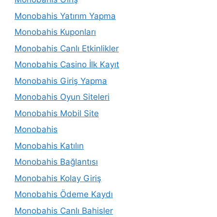
Monobahis Yatırım Yapma
Monobahis Kuponları
Monobahis Canlı Etkinlikler
Monobahis Casino İlk Kayıt
Monobahis Giriş Yapma
Monobahis Oyun Siteleri
Monobahis Mobil Site
Monobahis
Monobahis Katılın
Monobahis Bağlantısı
Monobahis Kolay Giriş
Monobahis Ödeme Kaydı
Monobahis Canlı Bahisler