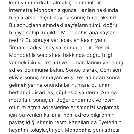
konusunu dikkate almak çok önemlidir.
İnternette Monobahis güncel ilanları hakkında
bilgi ararsanız çok sayıda sonuç bulacaksınız.
Bu sonuçların altındaki sayfaların tümü doğru
bilgiye sahip değildir. Monobahis ana sayfası
nedir? Bu soruya verilecek en kesin yanıt
firmanın adı ve sayısal sonuçlarıdır. Resmi
Monobahis web sitesi hakkında doğru bilgi
vermek için şirket adı ve numaralarının yer aldığı
adres bölümüne bakın. Sonuç olarak,.Com son
ekiyle sonuçlanmayan ve şirket adından sonra
gelmek yerine önünde bir numara bulunan
herhangi bir adres, şüphesiz sahtedir. Arama
motorları, sonuçları değerlendirmek ve resmi
oturum açma adreslerine erişmenizi sağlamak
için bu verileri kullanır. Yeni adres bilgilerinin
paylaşıldığı sitenin resmi kanalları da üyelerinin
hayatını kolaylaştırıyor. Monobahis yeni adresi