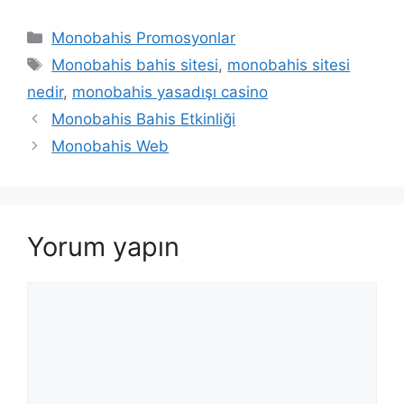
Kategoriler
Monobahis Promosyonlar
Etiketler
Monobahis bahis sitesi
,
monobahis sitesi
nedir
,
monobahis yasadışı casino
Monobahis Bahis Etkinliği
Monobahis Web
Yorum yapın
Yorum