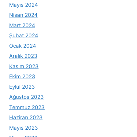
Mayıs 2024
Nisan 2024
Mart 2024
Şubat 2024
Ocak 2024
Aralık 2023
Kasım 2023
Ekim 2023
Eylül 2023
Ağustos 2023
Temmuz 2023
Haziran 2023
Mayıs 2023