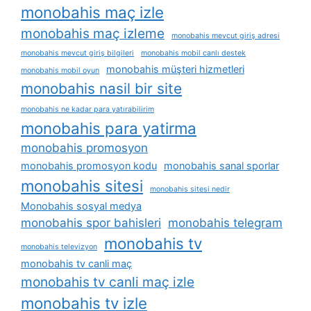
monobahis maç izle
monobahis maç izleme
monobahis mevcut giriş adresi
monobahis mevcut giriş bilgileri
monobahis mobil canlı destek
monobahis müşteri hizmetleri
monobahis mobil oyun
monobahis nasil bir site
monobahis ne kadar para yatırabilirim
monobahis para yatirma
monobahis promosyon
monobahis promosyon kodu
monobahis sanal sporlar
monobahis sitesi
monobahis sitesi nedir
Monobahis sosyal medya
monobahis spor bahisleri
monobahis telegram
monobahis tv
monobahis televizyon
monobahis tv canli maç
monobahis tv canli maç izle
monobahis tv izle