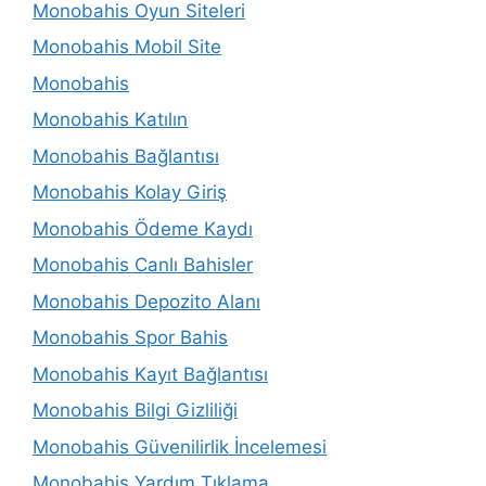
Monobahis Oyun Siteleri
Monobahis Mobil Site
Monobahis
Monobahis Katılın
Monobahis Bağlantısı
Monobahis Kolay Giriş
Monobahis Ödeme Kaydı
Monobahis Canlı Bahisler
Monobahis Depozito Alanı
Monobahis Spor Bahis
Monobahis Kayıt Bağlantısı
Monobahis Bilgi Gizliliği
Monobahis Güvenilirlik İncelemesi
Monobahis Yardım Tıklama