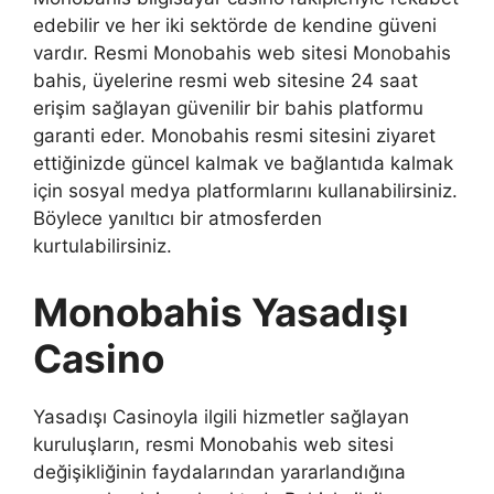
edebilir ve her iki sektörde de kendine güveni
vardır. Resmi Monobahis web sitesi Monobahis
bahis, üyelerine resmi web sitesine 24 saat
erişim sağlayan güvenilir bir bahis platformu
garanti eder. Monobahis resmi sitesini ziyaret
ettiğinizde güncel kalmak ve bağlantıda kalmak
için sosyal medya platformlarını kullanabilirsiniz.
Böylece yanıltıcı bir atmosferden
kurtulabilirsiniz.
Monobahis Yasadışı
Casino
Yasadışı Casinoyla ilgili hizmetler sağlayan
kuruluşların, resmi Monobahis web sitesi
değişikliğinin faydalarından yararlandığına