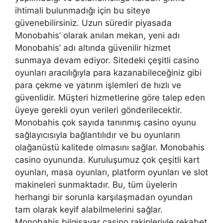
ihtimali bulunmadığı için bu siteye
güvenebilirsiniz. Uzun süredir piyasada
Monobahis’ olarak anılan mekan, yeni adı
Monobahis’ adı altında güvenilir hizmet
sunmaya devam ediyor. Sitedeki çeşitli casino
oyunları aracılığıyla para kazanabileceğiniz gibi
para çekme ve yatırım işlemleri de hızlı ve
güvenlidir. Müşteri hizmetlerine göre talep eden
üyeye gerekli oyun verileri gönderilecektir.
Monobahis çok sayıda tanınmış casino oyunu
sağlayıcısıyla bağlantılıdır ve bu oyunların
olağanüstü kalitede olmasını sağlar. Monobahis
casino oyununda. Kuruluşumuz çok çeşitli kart
oyunları, masa oyunları, platform oyunları ve slot
makineleri sunmaktadır. Bu, tüm üyelerin
herhangi bir sorunla karşılaşmadan oyundan
tam olarak keyif alabilmelerini sağlar.
Monobahis bilgisayar casino rakipleriyle rekabet