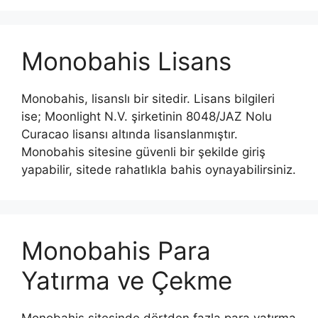
Monobahis Lisans
Monobahis, lisanslı bir sitedir. Lisans bilgileri
ise; Moonlight N.V. şirketinin 8048/JAZ Nolu
Curacao lisansı altında lisanslanmıştır.
Monobahis sitesine güvenli bir şekilde giriş
yapabilir, sitede rahatlıkla bahis oynayabilirsiniz.
Monobahis Para
Yatırma ve Çekme
Monobahis sitesinde dörtden fazla para yatırma