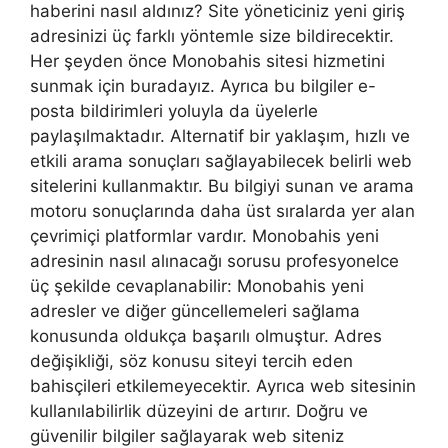
haberini nasıl aldınız? Site yöneticiniz yeni giriş
adresinizi üç farklı yöntemle size bildirecektir.
Her şeyden önce Monobahis sitesi hizmetini
sunmak için buradayız. Ayrıca bu bilgiler e-
posta bildirimleri yoluyla da üyelerle
paylaşılmaktadır. Alternatif bir yaklaşım, hızlı ve
etkili arama sonuçları sağlayabilecek belirli web
sitelerini kullanmaktır. Bu bilgiyi sunan ve arama
motoru sonuçlarında daha üst sıralarda yer alan
çevrimiçi platformlar vardır. Monobahis yeni
adresinin nasıl alınacağı sorusu profesyonelce
üç şekilde cevaplanabilir: Monobahis yeni
adresler ve diğer güncellemeleri sağlama
konusunda oldukça başarılı olmuştur. Adres
değişikliği, söz konusu siteyi tercih eden
bahisçileri etkilemeyecektir. Ayrıca web sitesinin
kullanılabilirlik düzeyini de artırır. Doğru ve
güvenilir bilgiler sağlayarak web siteniz