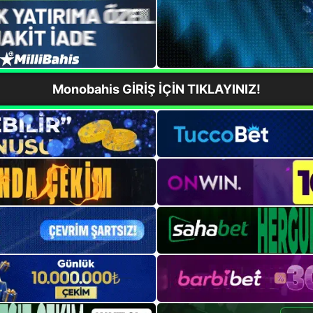
Monobahis GİRİŞ İÇİN TIKLAYINIZ!