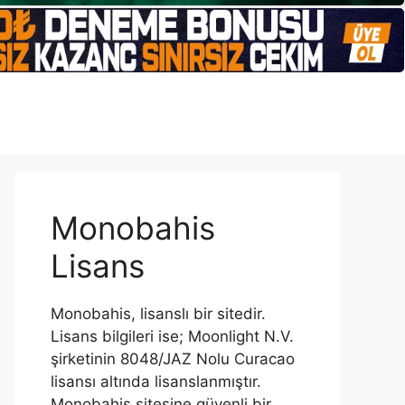
Monobahis
Lisans
Monobahis, lisanslı bir sitedir.
Lisans bilgileri ise; Moonlight N.V.
şirketinin 8048/JAZ Nolu Curacao
lisansı altında lisanslanmıştır.
Monobahis sitesine güvenli bir