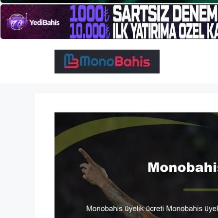
İçeriğe
atla