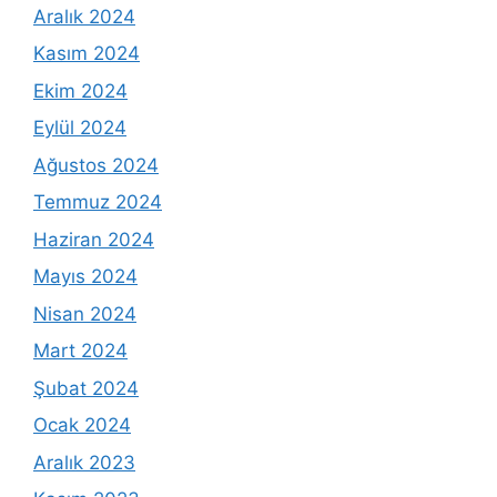
Aralık 2024
Kasım 2024
Ekim 2024
Eylül 2024
Ağustos 2024
Temmuz 2024
Haziran 2024
Mayıs 2024
Nisan 2024
Mart 2024
Şubat 2024
Ocak 2024
Aralık 2023