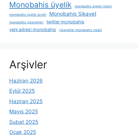
Monobahis üyelik
monobahis üyelik i̇şlemi
Monobahis Şikayet
monobahis üyelik ücreti
twitter monobahis
monobahis şikayetleri
yeni adresi monobahis
şikayetler monobahis mobil
Arşivler
Haziran 2026
Eylül 2025
Haziran 2025
Mayıs 2025
Şubat 2025
Ocak 2025