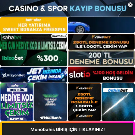
×
Monobahis GİRİŞ İÇİN TIKLAYINIZ!