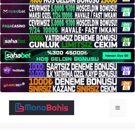
İçeriğe
atla
Menü