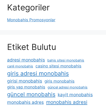
Kategoriler
Monobahis Promosyonlar
Etiket Bulutu
adresi monobahis
bahis sitesi monobahis
casino sitesi monobahis
canli monobahis
giris adresi monobahis
girisi monobahis
giris monobahis
giris yap monobahis
güncel adresi monobahis
güncel monobahis
kayit monobahis
monobahis adresi
monobahis adres