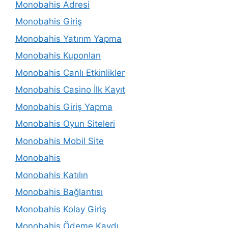
Monobahis Adresi
Monobahis Giriş
Monobahis Yatırım Yapma
Monobahis Kuponları
Monobahis Canlı Etkinlikler
Monobahis Casino İlk Kayıt
Monobahis Giriş Yapma
Monobahis Oyun Siteleri
Monobahis Mobil Site
Monobahis
Monobahis Katılın
Monobahis Bağlantısı
Monobahis Kolay Giriş
Monobahis Ödeme Kaydı