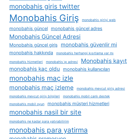
monobahis giris twitter
Monobahis Giriş
monobahis girişi web
monobahis güncel
monobahis güncel adres
Monobahis Güncel Adresi
monobahis güvenlir mi
Monobahis güncel giriş
monobahis hakkında
monobahis herhangi kısıtlama var mı
Monobahis kayıt
monobahis hizmetleri
monobahis i̇p adresi
monobahis kaç oldu
monobahis kullanıcıları
monobahis maç izle
monobahis maç izleme
monobahis mevcut giriş adresi
monobahis mevcut giriş bilgileri
monobahis mobil canlı destek
monobahis müşteri hizmetleri
monobahis mobil oyun
monobahis nasil bir site
monobahis ne kadar para yatırabilirim
monobahis para yatirma
monobahis promosyon