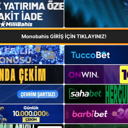
Monobahis GİRİŞ İÇİN TIKLAYINIZ!