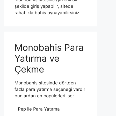
şekilde giriş yapabilir, sitede
rahatlıkla bahis oynayabilirsiniz.
Monobahis Para
Yatırma ve
Çekme
Monobahis sitesinde dörtden
fazla para yatırma seçeneği vardır
bunlardan en popülerleri ise;
- Pep ile Para Yatırma