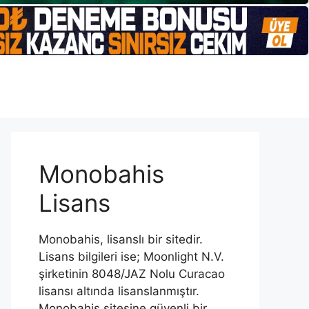
Monobahis
Lisans
Monobahis, lisanslı bir sitedir.
Lisans bilgileri ise; Moonlight N.V.
şirketinin 8048/JAZ Nolu Curacao
lisansı altında lisanslanmıştır.
Monobahis sitesine güvenli bir