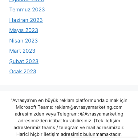
Temmuz 2023
Haziran 2023
Mayıs 2023
Nisan 2023
Mart 2023
Şubat 2023
Ocak 2023
"Avrasya'nın en büyük reklam platformunda olmak için
Microsoft Teams:
reklam@avrasyamarketing.com
adresimizden veya Telegram: @Avrasyamarketing
adresimizden irtibat kurabilirsiniz. (Tek iletişim
adreslerimiz teams / telegram ve mail adresimizdir.
Harici hiçbir iletişim adresimiz bulunmamaktadır.