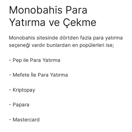
Monobahis Para
Yatırma ve Çekme
Monobahis sitesinde dörtden fazla para yatırma
seçeneği vardır bunlardan en popülerleri ise;
- Pep ile Para Yatırma
- Mefete İle Para Yatırma
- Kriptopay
- Papara
- Mastercard