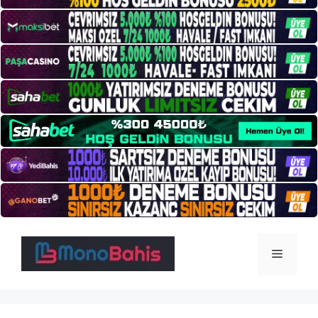
İçeriğe
atla
Menü