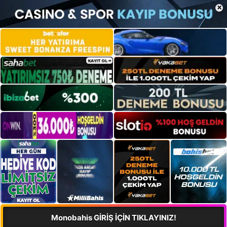
×
Monobahis GİRİŞ İÇİN TIKLAYINIZ!