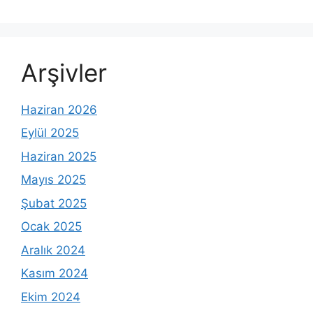
Arşivler
Haziran 2026
Eylül 2025
Haziran 2025
Mayıs 2025
Şubat 2025
Ocak 2025
Aralık 2024
Kasım 2024
Ekim 2024