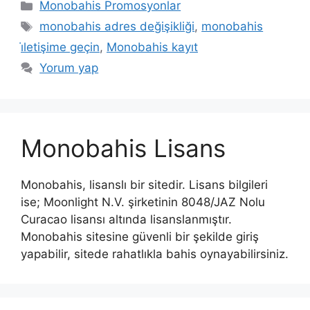
Kategoriler
Monobahis Promosyonlar
Etiketler
monobahis adres değişikliği
,
monobahis
i̇letişime geçin
,
Monobahis kayıt
Yorum yap
Monobahis Lisans
Monobahis, lisanslı bir sitedir. Lisans bilgileri
ise; Moonlight N.V. şirketinin 8048/JAZ Nolu
Curacao lisansı altında lisanslanmıştır.
Monobahis sitesine güvenli bir şekilde giriş
yapabilir, sitede rahatlıkla bahis oynayabilirsiniz.