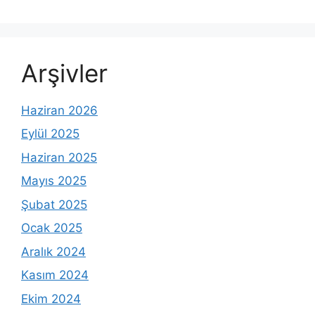
Arşivler
Haziran 2026
Eylül 2025
Haziran 2025
Mayıs 2025
Şubat 2025
Ocak 2025
Aralık 2024
Kasım 2024
Ekim 2024