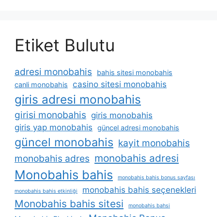
Etiket Bulutu
adresi monobahis
bahis sitesi monobahis
casino sitesi monobahis
canli monobahis
giris adresi monobahis
girisi monobahis
giris monobahis
giris yap monobahis
güncel adresi monobahis
güncel monobahis
kayit monobahis
monobahis adresi
monobahis adres
Monobahis bahis
monobahis bahis bonus sayfası
monobahis bahis seçenekleri
monobahis bahis etkinliği
Monobahis bahis sitesi
monobahis bahsi