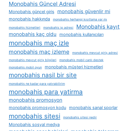
Monobahis Güncel Adresi
monobahis güvenlir mi
Monobahis güncel giriş
monobahis hakkında
monobahis herhangi kısıtlama var mı
Monobahis kayıt
monobahis hizmetleri
monobahis i̇p adresi
monobahis kaç oldu
monobahis kullanıcıları
monobahis maç izle
monobahis maç izleme
monobahis mevcut giriş adresi
monobahis mevcut giriş bilgileri
monobahis mobil canlı destek
monobahis müşteri hizmetleri
monobahis mobil oyun
monobahis nasil bir site
monobahis ne kadar para yatırabilirim
monobahis para yatirma
monobahis promosyon
monobahis promosyon kodu
monobahis sanal sporlar
monobahis sitesi
monobahis sitesi nedir
Monobahis sosyal medya