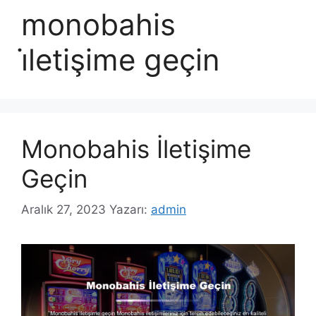
monobahis
i̇letişime geçin
Monobahis İletişime
Geçin
Aralık 27, 2023
Yazarı:
admin